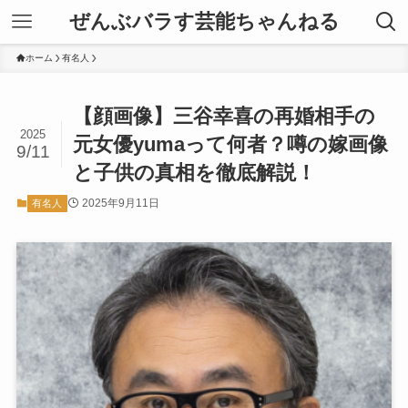
ぜんぶバラす芸能ちゃんねる
ホーム
有名人
【顔画像】三谷幸喜の再婚相手の
2025
元女優yumaって何者？噂の嫁画像
9/11
と子供の真相を徹底解説！
2025年9月11日
有名人