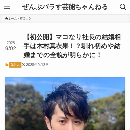
ぜんぶバラす芸能ちゃんねる
ホーム
有名人
【初公開】マコなり社長の結婚相
2025
手は木村真衣果！？馴れ初めや結
9/02
婚までの全貌が明らかに！
2025年9月2日
有名人