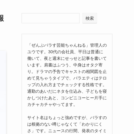
報
検索
「ぜんぶバラす芸能ちゃんねる」管理人の
ユウです。30代の会社員、平日は普通に
働いて、夜と週末にせっせと記事を書いて
います。肩書はふつう、中身はオタク寄
り。ドラマの予告でキャストの相関図を止
めて見ちゃうタイプで、バラエティはテロ
ップの入れ方までチェックする性格です。
通勤のあいだにネタを仕込み、子どもを寝
かしつけたあと、コンビニコーヒー片手に
カチャカチャやってます。
サイト名はちょっと強めですが、バラすの
は根拠のない噂じゃなくて「わかりにく
さ」です。ニュースの行間、発表のタイミ