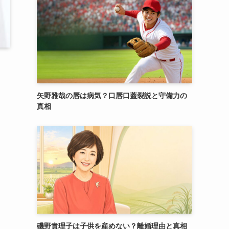
矢野雅哉の唇は病気？口唇口蓋裂説と守備力の
真相
磯野貴理子は子供を産めない？離婚理由と真相