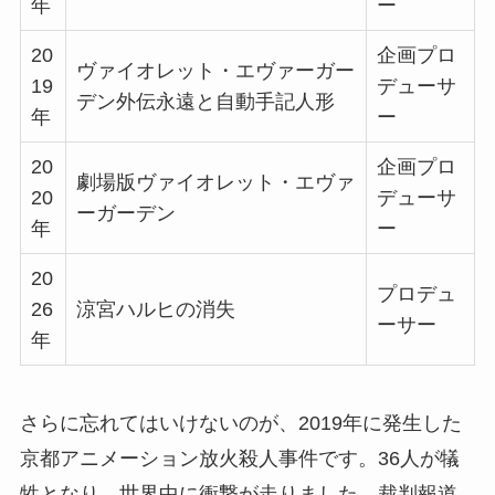
年
ー
20
企画プロ
ヴァイオレット・エヴァーガー
19
デューサ
デン外伝永遠と自動手記人形
年
ー
20
企画プロ
劇場版ヴァイオレット・エヴァ
20
デューサ
ーガーデン
年
ー
20
プロデュ
26
涼宮ハルヒの消失
ーサー
年
さらに忘れてはいけないのが、2019年に発生した
京都アニメーション放火殺人事件です。36人が犠
牲となり、世界中に衝撃が走りました。裁判報道